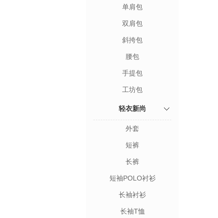
单肩包
双肩包
斜挎包
腰包
手提包
工坊包
轻衣新尚
外套
短裤
长裤
短袖POLO衬衫
长袖衬衫
长袖T恤