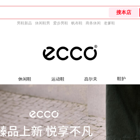
男鞋新品
休闲鞋男
爱步男鞋
帆布鞋
商务休闲
老爹鞋