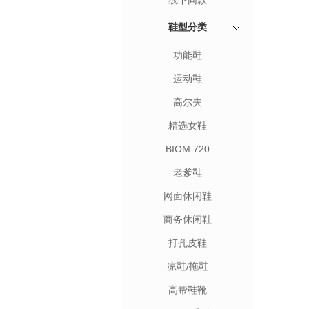
线下同款
鞋型分类
功能鞋
运动鞋
高尔夫
精选女鞋
BIOM 720
老爹鞋
网面休闲鞋
商务休闲鞋
打孔皮鞋
凉鞋/拖鞋
高帮鞋靴